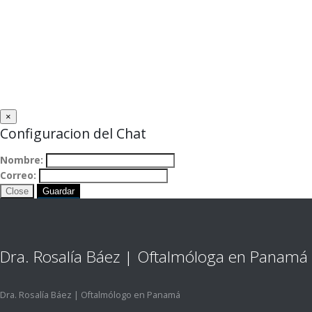
×
Configuracion del Chat
Nombre:
Correo:
Close
Guardar
Dra. Rosalía Báez | Oftalmóloga en Panamá
Dra. Rosalía Báez | Oftalmólogo en Panamá