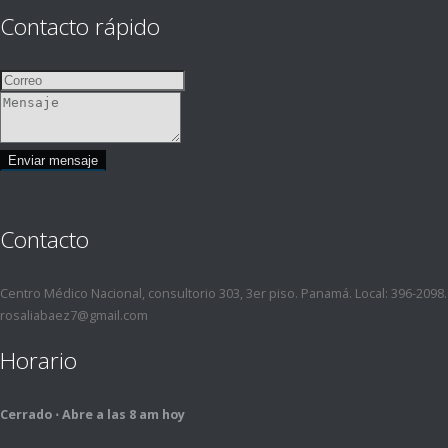
Contacto rápido
Contacto
Centro Médico Nacional, consultorio 303, 3er piso. Panamá. Local: 396-209
rosaliabaez7@gmail.com
Horario
Cerrado ⋅ Abre a las 8 am hoy