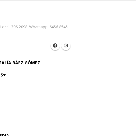
 Local: 396-2098. Whatsapp: 6456-8545
SALÍA BÁEZ GÓMEZ
OS
EDIA