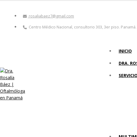
rosaliabaez7@gmail.com
Centro Médico Nacional, consultorio 303, 3er piso. Panamá.
INICIO
DRA. RO
SERVICI
MULTIM